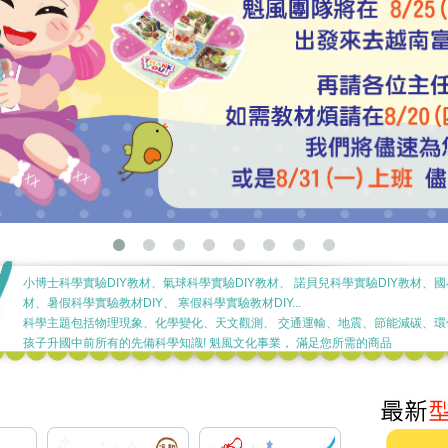
小博士科學實驗DIY教材、氣球科學實驗DIY教材、 諾貝兒科學實驗DIY教材、國
材、暑假科學實驗教材DIY、 寒假科學實驗教材DIY...
科學主題包括物理現象、化學變化、天文觀測、 交通運輸、地震、節能減碳、環保
孩子升國中前所有的先備科學知識! 魁風文化事業， 滿足您所需的商品