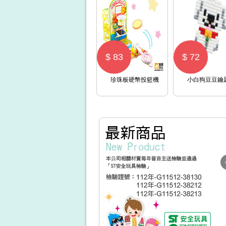
$ 83
$ 72
珍珠板硬幣投籃機
小白狗豆豆鑰