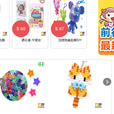
$ 60
$ 87
匙圈
鑽石畫-可愛款
流體熊鑰匙圈DIY