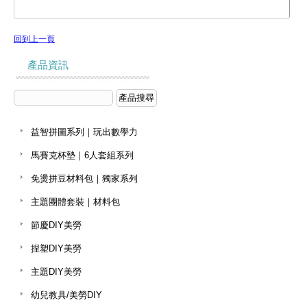
回到上一頁
產品資訊
益智拼圖系列｜玩出數學力
馬賽克杯墊｜6人套組系列
免燙拼豆材料包｜獨家系列
主題團體套裝｜材料包
節慶DIY美勞
捏塑DIY美勞
主題DIY美勞
幼兒教具/美勞DIY