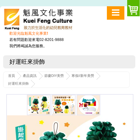
歡迎光臨魁風文化事業!
若有問題歡迎來電02-8201-9888
我們將竭誠為您服務。
好運旺來掛飾
首頁
產品資訊
節慶DIY美勞
寒假//新年美勞
好運旺來掛飾