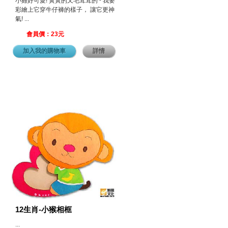
小雞好可愛! 黃黃的又毛茸茸的~ 我要
彩繪上它穿牛仔褲的樣子， 讓它更神
氣! ...
會員價：23元
加入我的購物車
詳情
12生肖-小猴相框
...