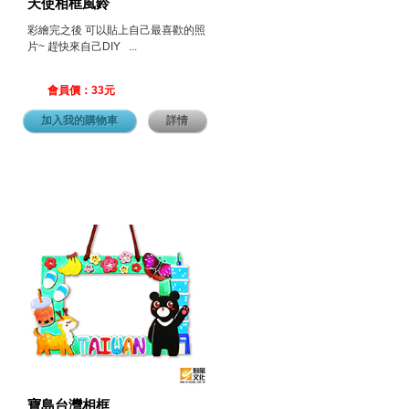
天使相框風鈴
彩繪完之後 可以貼上自己最喜歡的照
片~ 趕快來自己DIY ...
會員價：33元
加入我的購物車
詳情
寶島台灣相框