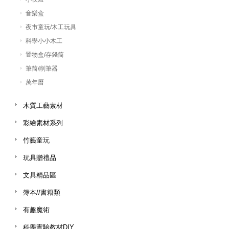
音樂盒
夜市童玩/木工玩具
科學小小木工
置物盒/存錢筒
筆筒/削筆器
萬年曆
木質工藝素材
彩繪素材系列
竹藝童玩
玩具贈禮品
文具精品區
簿本//書籍類
有趣魔術
科學實驗教材DIY