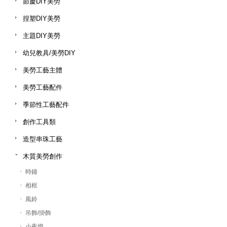
節慶DIY美勞
捏塑DIY美勞
主題DIY美勞
幼兒教具/美勞DIY
美勞工藝主體
美勞工藝配件
季節性工藝配件
創作工具類
造型串珠工藝
木質美勞創作
時鐘
相框
風鈴
吊飾/掛飾
小夜燈