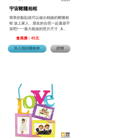
宇宙鞦韆相框
簡單的黏貼就可以做出精緻的鞦韆相
框 放上家人、朋友的合照一起遨遊宇
宙吧!~~~最大能放的照片尺寸 : &...
會員價：45元
加入我的購物車
詳情