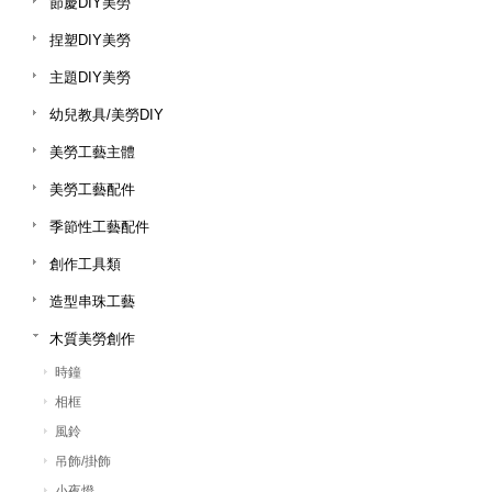
節慶DIY美勞
捏塑DIY美勞
主題DIY美勞
幼兒教具/美勞DIY
美勞工藝主體
美勞工藝配件
季節性工藝配件
創作工具類
造型串珠工藝
木質美勞創作
時鐘
相框
風鈴
吊飾/掛飾
小夜燈