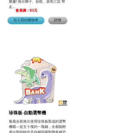
樂趣! 推出獅子、劍龍、斑馬三款 帶
走...
會員價：83元
加入我的購物車
詳情
珍珠板-自動選幣機
魁風全新推出使用珍珠板製成的選幣
機喔～從五十塊到一塊錢，全都能輕
易分類同時也是存錢筒喔附贈多種恐