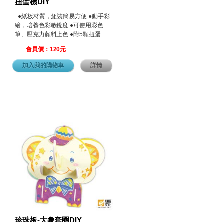
扭蛋機DIY
●紙板材質，組裝簡易方便 ●動手彩
繪，培養色彩敏銳度 ●可使用彩色
筆、壓克力顏料上色 ●附5顆扭蛋...
會員價：120元
加入我的購物車
詳情
珍珠板-大象套圈DIY