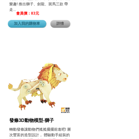
樂趣! 推出獅子、劍龍、斑馬三款 帶
走...
會員價：83元
加入我的購物車
詳情
發條3D動物模型-獅子
轉動發條讓動物們搖搖擺擺前進吧! 層
次豐富的造型設計， 體驗動手組裝的