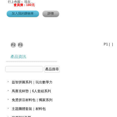
行上色喔～ 現在...
會員價：180元
加入我的購物車
詳情
P1
|
|
P2
P3
產品資訊
益智拼圖系列｜玩出數學力
馬賽克杯墊｜6人套組系列
免燙拼豆材料包｜獨家系列
主題團體套裝｜材料包