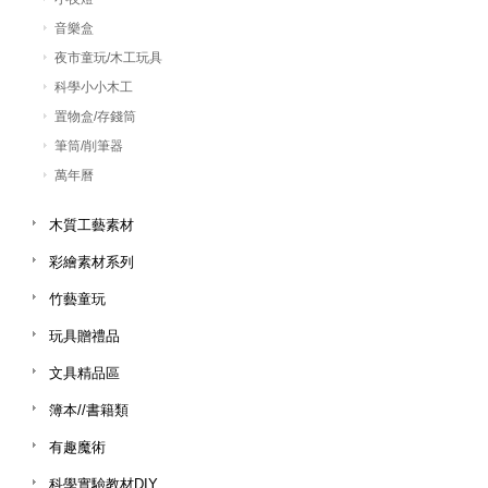
音樂盒
夜市童玩/木工玩具
科學小小木工
置物盒/存錢筒
筆筒/削筆器
萬年曆
木質工藝素材
彩繪素材系列
竹藝童玩
玩具贈禮品
文具精品區
簿本//書籍類
有趣魔術
科學實驗教材DIY