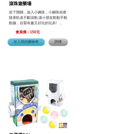
滾珠遊樂場
按下開關，放入小鋼珠，小鋼珠就會
隨著軌道不斷滾動 讓小朋友動動手動
動腦，自製有趣又好玩的玩具! ...
會員價：150元
加入我的購物車
詳情