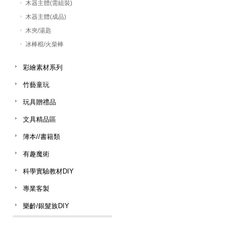
木器主體(需組裝)
木器主體(成品)
木夾/湯匙
冰棒棍/火柴棒
彩繪素材系列
竹藝童玩
玩具贈禮品
文具精品區
簿本//書籍類
有趣魔術
科學實驗教材DIY
專業客製
樂齡/銀髮族DIY