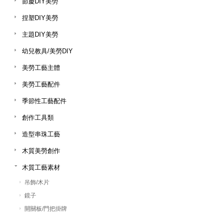
節慶DIY美勞
捏塑DIY美勞
主題DIY美勞
幼兒教具/美勞DIY
美勞工藝主體
美勞工藝配件
季節性工藝配件
創作工具類
造型串珠工藝
木質美勞創作
木質工藝素材
吊飾/木片
鏡子
開關板/門把掛牌