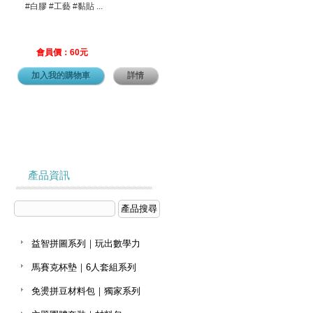
#白膠 #工藝 #黏貼 ...
會員價：60元
加入我的購物車
詳情
產品資訊
益智拼圖系列｜玩出數學力
馬賽克杯墊｜6人套組系列
免燙拼豆材料包｜獨家系列