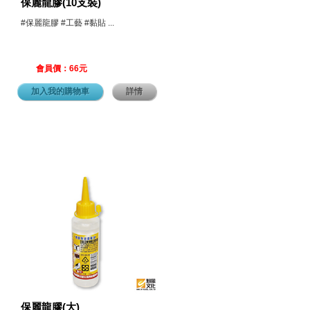
保麗龍膠(10支裝)
#保麗龍膠 #工藝 #黏貼 ...
會員價：66元
加入我的購物車
詳情
保麗龍膠(大)