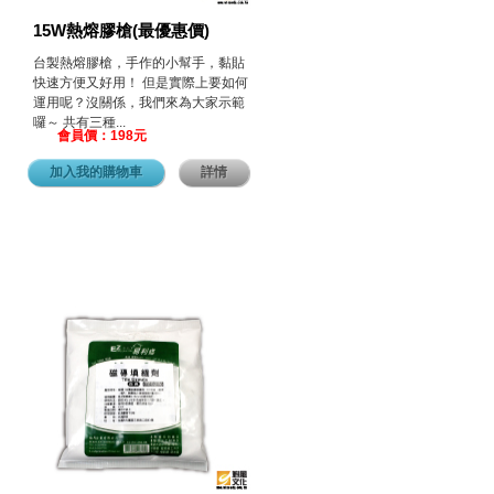
15W熱熔膠槍(最優惠價)
台製熱熔膠槍，手作的小幫手，黏貼
快速方便又好用！ 但是實際上要如何
運用呢？沒關係，我們來為大家示範
囉～ 共有三種...
會員價：198元
加入我的購物車
詳情