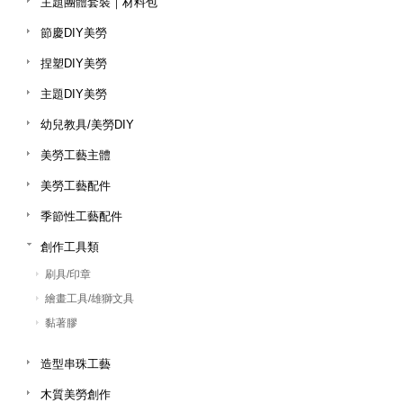
主題團體套裝｜材料包
節慶DIY美勞
捏塑DIY美勞
主題DIY美勞
幼兒教具/美勞DIY
美勞工藝主體
美勞工藝配件
季節性工藝配件
創作工具類
刷具/印章
繪畫工具/雄獅文具
黏著膠
造型串珠工藝
木質美勞創作