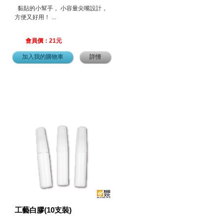
黏貼的小幫手， 小容量尖嘴設計，
方便又好用！ ...
會員價：21元
加入我的購物車
詳情
工藝白膠(10支裝)