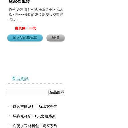
全家福風鈴
爸爸 媽媽 哥哥和我 手牽著手吹著涼
風~ 呼~~~鈴鈴的聲音 讓夏天變得好
涼快!! ...
會員價：33元
加入我的購物車
詳情
產品資訊
益智拼圖系列｜玩出數學力
馬賽克杯墊｜6人套組系列
免燙拼豆材料包｜獨家系列