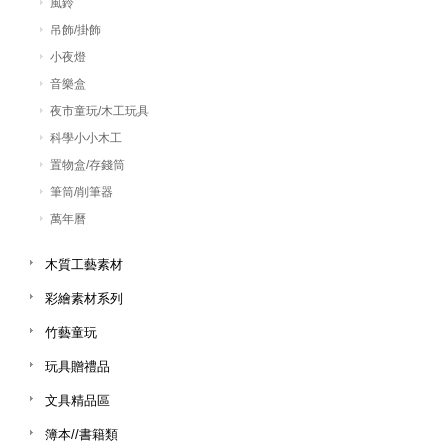
風鈴
吊飾/掛飾
小夜燈
音樂盒
夜市童玩/木工玩具
科學小小木工
置物盒/存錢筒
筆筒/削筆器
萬年曆
木質工藝素材
彩繪素材系列
竹藝童玩
玩具贈禮品
文具精品區
簿本//書籍類