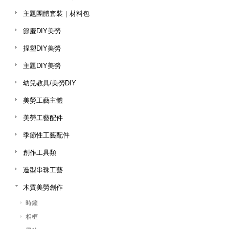
主題團體套裝｜材料包
節慶DIY美勞
捏塑DIY美勞
主題DIY美勞
幼兒教具/美勞DIY
美勞工藝主體
美勞工藝配件
季節性工藝配件
創作工具類
造型串珠工藝
木質美勞創作
時鐘
相框