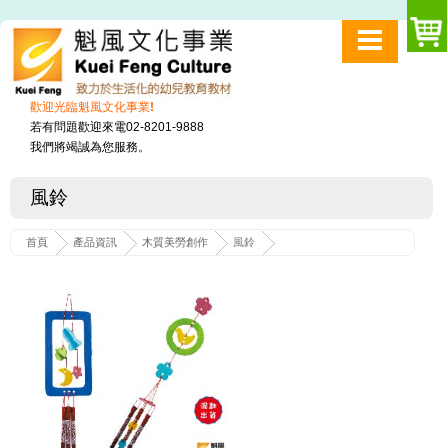
歡迎光臨魁風文化事業!
若有問題歡迎來電02-8201-9888
我們將竭誠為您服務。
風鈴
首頁
產品資訊
木質美勞創作
風鈴