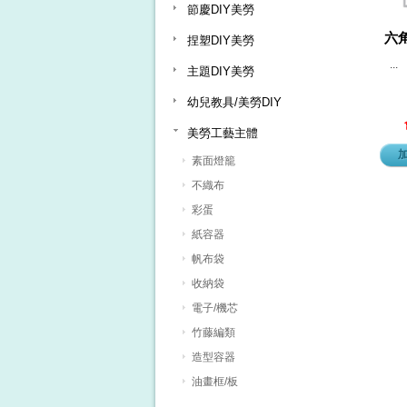
節慶DIY美勞
六
捏塑DIY美勞
...
主題DIY美勞
幼兒教具/美勞DIY
美勞工藝主體
素面燈籠
不織布
彩蛋
紙容器
帆布袋
收納袋
電子/機芯
竹藤編類
造型容器
油畫框/板