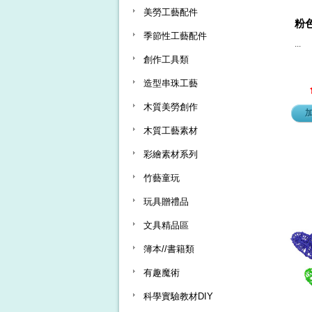
美勞工藝配件
粉
季節性工藝配件
...
創作工具類
造型串珠工藝
木質美勞創作
木質工藝素材
彩繪素材系列
竹藝童玩
玩具贈禮品
文具精品區
簿本//書籍類
有趣魔術
科學實驗教材DIY