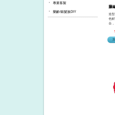
專業客製
藤編
樂齡/銀髮族DIY
造型
色鮮
合，