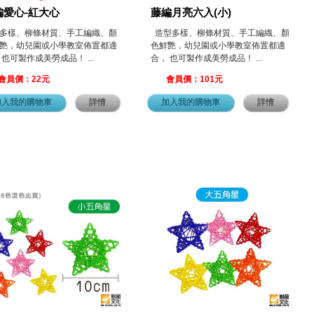
編愛心-紅大心
藤編月亮六入(小)
多樣、柳條材質、手工編織、顏
造型多樣、柳條材質、手工編織、顏
艷，幼兒園或小學教室佈置都適
色鮮艷，幼兒園或小學教室佈置都適
 也可製作成美勞成品！ ...
合， 也可製作成美勞成品！ ...
會員價：22元
會員價：101元
加入我的購物車
詳情
加入我的購物車
詳情