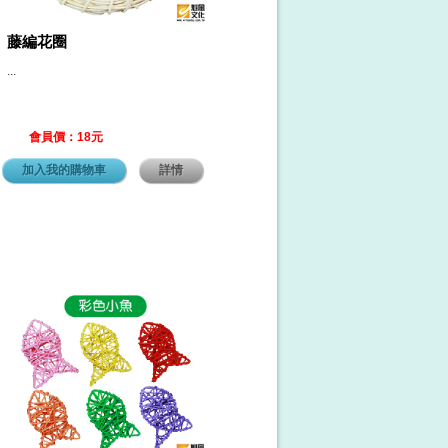
藤編花圈
...
會員價：18元
加入我的購物車
詳情