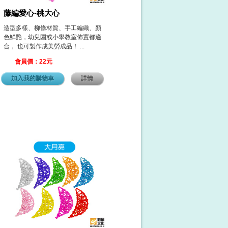
藤編愛心-桃大心
造型多樣、柳條材質、手工編織、顏
色鮮艷，幼兒園或小學教室佈置都適
合， 也可製作成美勞成品！ ...
會員價：22元
加入我的購物車
詳情