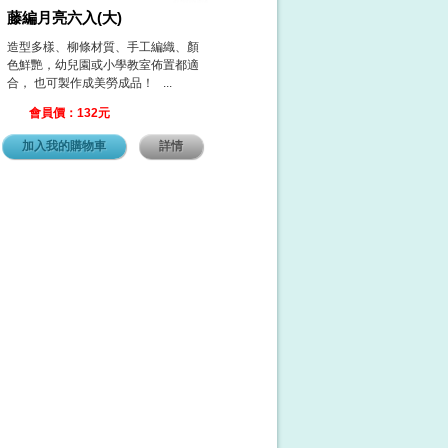
藤編月亮六入(大)
造型多樣、柳條材質、手工編織、顏
色鮮艷，幼兒園或小學教室佈置都適
合， 也可製作成美勞成品！ ...
會員價：132元
加入我的購物車
詳情