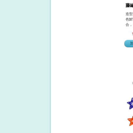
藤
造型
色鮮
合，