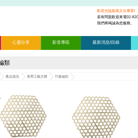
歡迎光臨魁風文化事業!
若有問題歡迎來電02-8201
我們將竭誠為您服務。
心靈分享
影音專區
最新消息/目錄
編類
產品資訊
美勞工藝主體
竹藤編類