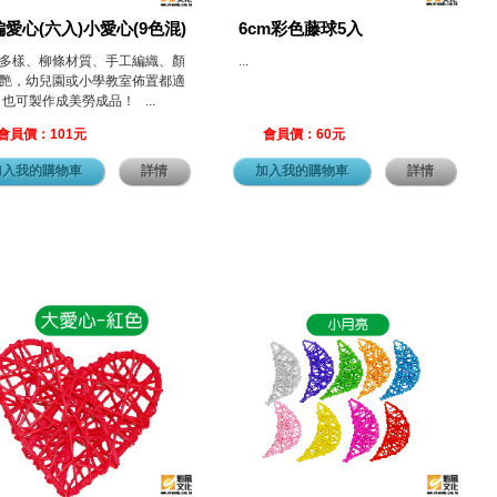
愛心(六入)小愛心(9色混)
6cm彩色藤球5入
多樣、柳條材質、手工編織、顏
...
艷，幼兒園或小學教室佈置都適
 也可製作成美勞成品！ ...
會員價：101元
會員價：60元
加入我的購物車
詳情
加入我的購物車
詳情