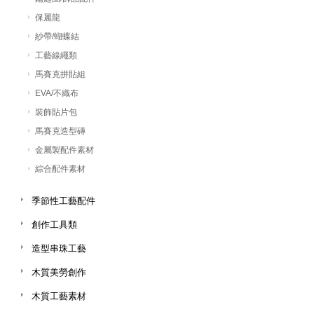
保麗龍
紗帶/蝴蝶結
工藝線繩類
馬賽克拼貼組
EVA/不織布
裝飾貼片包
馬賽克造型磚
金屬製配件素材
綜合配件素材
季節性工藝配件
創作工具類
造型串珠工藝
木質美勞創作
木質工藝素材