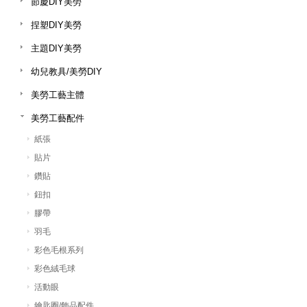
節慶DIY美勞
捏塑DIY美勞
主題DIY美勞
幼兒教具/美勞DIY
美勞工藝主體
美勞工藝配件
紙張
貼片
鑽貼
鈕扣
膠帶
羽毛
彩色毛根系列
彩色絨毛球
活動眼
鑰匙圈/飾品配件