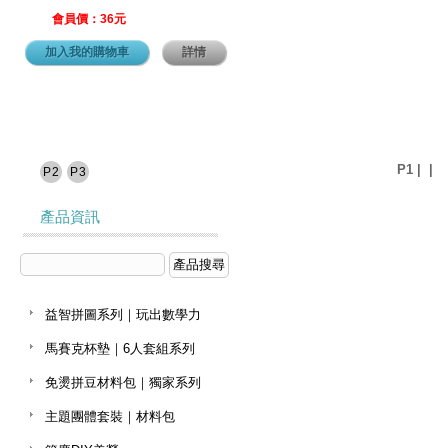
會員價：36元
加入我的購物車
詳情
P1
|
|
P2
P3
產品資訊
益智拼圖系列｜玩出數學力
馬賽克杯墊｜6人套組系列
免燙拼豆材料包｜獨家系列
主題團體套裝｜材料包