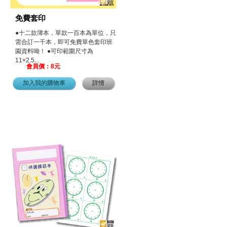
免費套印
●十二款簿本，單款一百本為單位，只
需合訂一千本，即可免費單色套印班
園資料呦！ ●可印範圍尺寸為
11×2.5...
會員價：8元
加入我的購物車
詳情