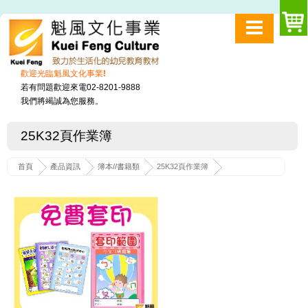
歡迎光臨魁風文化事業!
若有問題歡迎來電02-8201-9888
我們將竭誠為您服務。
25K32頁作業簿
首頁
產品資訊
簿本//書籍類
25K32頁作業簿