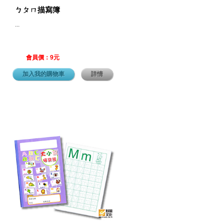
ㄅㄆㄇ描寫簿
...
會員價：9元
加入我的購物車
詳情