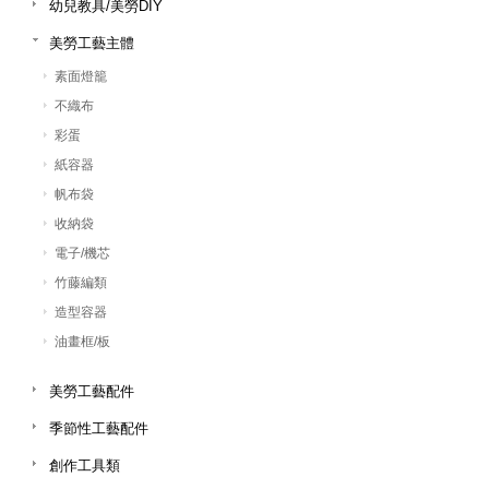
幼兒教具/美勞DIY
美勞工藝主體
素面燈籠
不織布
彩蛋
紙容器
帆布袋
收納袋
電子/機芯
竹藤編類
造型容器
油畫框/板
美勞工藝配件
季節性工藝配件
創作工具類