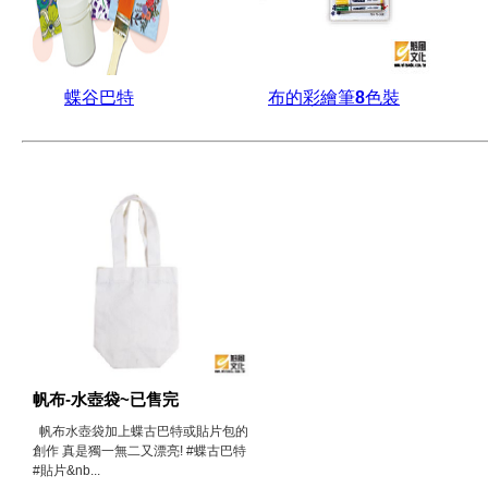
蝶谷巴特
布的彩繪筆8色裝
帆布-水壺袋~已售完
帆布水壺袋加上蝶古巴特或貼片包的
創作 真是獨一無二又漂亮! #蝶古巴特
#貼片&nb...