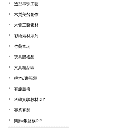
造型串珠工藝
木質美勞創作
木質工藝素材
彩繪素材系列
竹藝童玩
玩具贈禮品
文具精品區
簿本//書籍類
有趣魔術
科學實驗教材DIY
專業客製
樂齡/銀髮族DIY