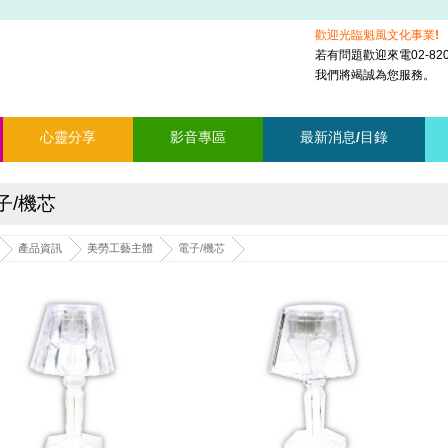
歡迎光臨魁風文化事業!
若有問題歡迎來電02-8201
我們將竭誠為您服務。
心靈分享
影音專區
最新消息/目錄
子/機芯
產品資訊
美勞工藝主體
電子/機芯