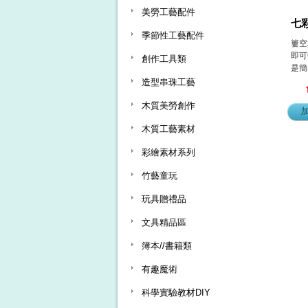
美勞工藝配件
七彩
季節性工藝配件
簍空
即可
創作工具類
是簡
造型串珠工藝
木質美勞創作
木質工藝素材
彩繪素材系列
竹藝童玩
玩具贈禮品
文具精品區
簿本//書籍類
有趣魔術
科學實驗教材DIY