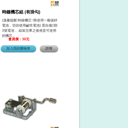
時鐘機芯組 (有掛勾)
(溫馨提醒:時鐘機芯~限使用一般碳鋅
電池，切勿使用鹼性電池) 需自備1顆
3號電池， 組裝完畢之後便是可使用
的機芯...
會員價：30元
加入我的購物車
詳情