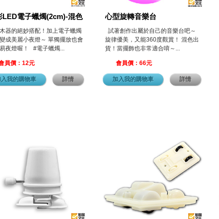
LED電子蠟燭(2cm)-混色
心型旋轉音樂台
木器的絕妙搭配！加上電子蠟燭
試著創作出屬於自己的音樂台吧～
變成美麗小夜燈～ 單獨擺放也會
旋律優美，又能360度觀賞！ 混色出
易夜燈喔！ #電子蠟燭...
貨！當擺飾也非常適合唷～...
會員價：12元
會員價：66元
加入我的購物車
詳情
加入我的購物車
詳情