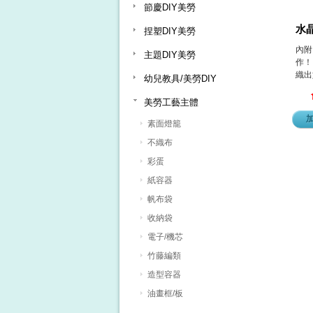
節慶DIY美勞
水
捏塑DIY美勞
內附
主題DIY美勞
作！
織出
幼兒教具/美勞DIY
美勞工藝主體
素面燈籠
不織布
彩蛋
紙容器
帆布袋
收納袋
電子/機芯
竹藤編類
造型容器
油畫框/板