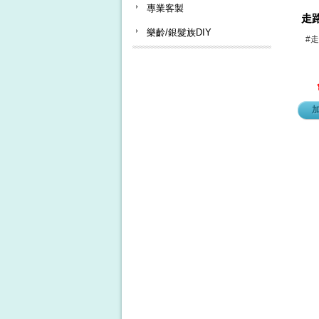
專業客製
走
樂齡/銀髮族DIY
#走路