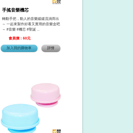
手搖音樂機芯
轉動手把，動人的音樂緩緩流淌而出
～ 一起來製作好看又實用的音樂盒吧
～ #音樂 #機芯 #聖誕 ...
會員價：60元
加入我的購物車
詳情