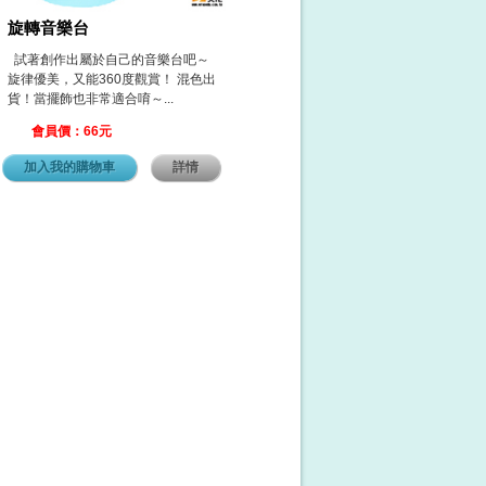
旋轉音樂台
試著創作出屬於自己的音樂台吧～
旋律優美，又能360度觀賞！ 混色出
貨！當擺飾也非常適合唷～...
會員價：66元
加入我的購物車
詳情