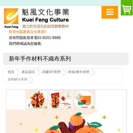
歡迎光臨魁風文化事業!
若有問題歡迎來電02-8201-9888
我們將竭誠為您服務。
新年手作材料不織布系列
首頁
產品資訊
節慶DIY美勞
寒假//新年美勞
吉利樹小木夾