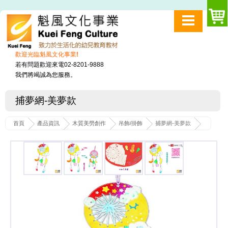
歡迎光臨魁風文化事業!
若有問題歡迎來電02-8201-9888
我們將竭誠為您服務。
捕夢網-美夢款
首頁
產品資訊
木質美勞創作
吊飾/掛飾
捕夢網-美夢款