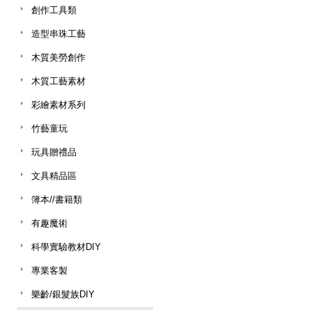
創作工具類
造型串珠工藝
木質美勞創作
木質工藝素材
彩繪素材系列
竹藝童玩
玩具贈禮品
文具精品區
簿本//書籍類
有趣魔術
科學實驗教材DIY
專業客製
樂齡/銀髮族DIY