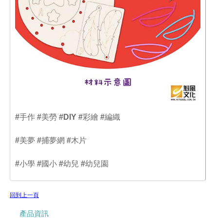
#手作 #美勞 #DIY #彩繪 #編織
#美夢 #捕夢網 #木片
#小學 #國小 #幼兒 #幼兒園
回到上一頁
產品資訊