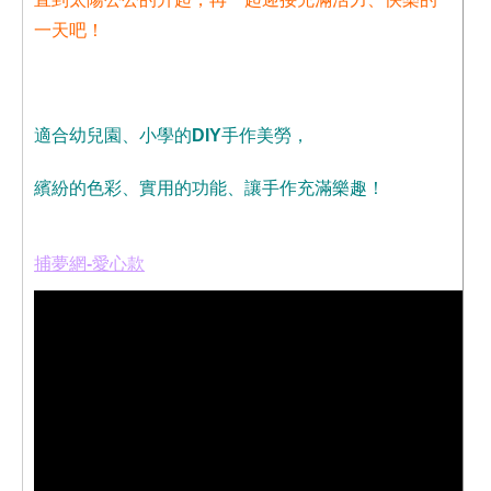
一天吧！
適合幼兒園、小學的DIY手作美勞，
繽紛的色彩、實用的功能、讓手作充滿樂趣！
捕夢網-愛心款