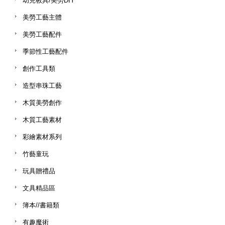
幼兒教具/美勞DIY
美勞工藝主體
美勞工藝配件
季節性工藝配件
創作工具類
造型串珠工藝
木質美勞創作
木質工藝素材
彩繪素材系列
竹藝童玩
玩具贈禮品
文具精品區
簿本//書籍類
有趣魔術