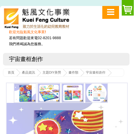
歡迎光臨魁風文化事業!
若有問題歡迎來電02-8201-9888
我們將竭誠為您服務。
宇宙畫框創作
首頁
產品資訊
主題DIY美勞
畫作類
宇宙畫框創作