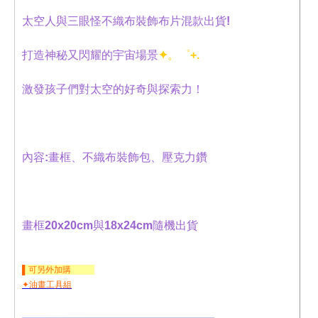
太空人與三眼怪不織布裝飾布片混款出貨!
打造神秘又閃耀的宇宙場景
✦。゜+.
激發孩子們對太空的好奇與探索力！
內容:畫框、不織布裝飾包、壓克力鑽
畫框20x20cm與18x24cm隨機出貨
▌可另外加購
✦油畫工具組