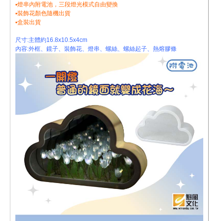
▪︎燈串內附電池，三段燈光模式自由變換
▪︎裝飾花顏色隨機出貨
▪︎盒裝出貨
尺寸:主體約16.8x10.5x4cm
內容:外框、鏡子、裝飾花、
燈串、螺絲、螺絲起子、
熱熔膠條