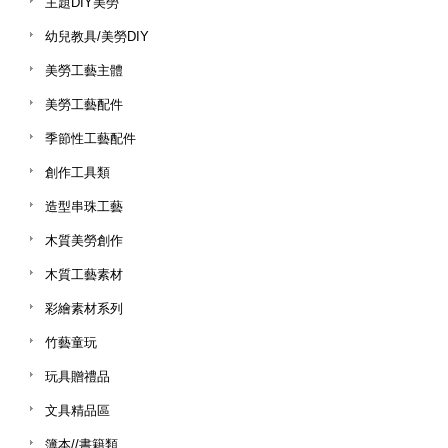
主題DIY美勞
幼兒教具/美勞DIY
美勞工藝主體
美勞工藝配件
季節性工藝配件
創作工具類
造型串珠工藝
木質美勞創作
木質工藝素材
彩繪素材系列
竹藝童玩
玩具贈禮品
文具精品區
簿本//書籍類