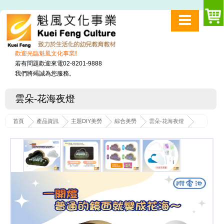
歡迎光臨魁風文化事業!
若有問題歡迎來電02-8201-9888
我們將竭誠為您服務。
雲朵-花海夜燈
首頁
產品資訊
主題DIY美勞
綜合美勞
雲朵-花海夜燈