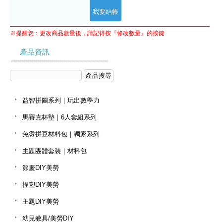
※提醒您：更改商品數量後，請記得按『修改數量』的按鍵
產品資訊
益智拼圖系列｜玩出數學力
馬賽克杯墊｜6人套組系列
免燙拼豆材料包｜獨家系列
主題團體套裝｜材料包
節慶DIY美勞
捏塑DIY美勞
主題DIY美勞
幼兒教具/美勞DIY