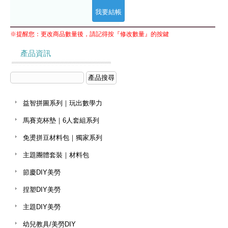
※提醒您：更改商品數量後，請記得按『修改數量』的按鍵
產品資訊
益智拼圖系列｜玩出數學力
馬賽克杯墊｜6人套組系列
免燙拼豆材料包｜獨家系列
主題團體套裝｜材料包
節慶DIY美勞
捏塑DIY美勞
主題DIY美勞
幼兒教具/美勞DIY