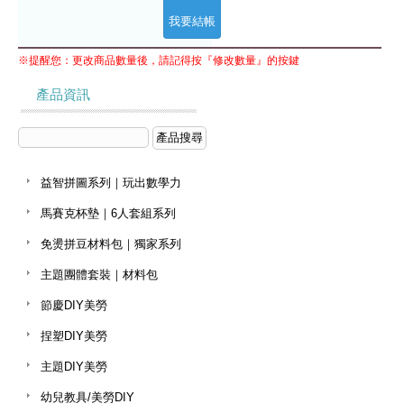
※提醒您：更改商品數量後，請記得按『修改數量』的按鍵
產品資訊
益智拼圖系列｜玩出數學力
馬賽克杯墊｜6人套組系列
免燙拼豆材料包｜獨家系列
主題團體套裝｜材料包
節慶DIY美勞
捏塑DIY美勞
主題DIY美勞
幼兒教具/美勞DIY