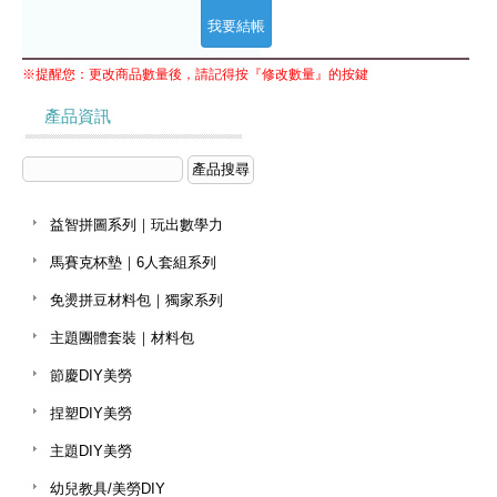
※提醒您：更改商品數量後，請記得按『修改數量』的按鍵
產品資訊
益智拼圖系列｜玩出數學力
馬賽克杯墊｜6人套組系列
免燙拼豆材料包｜獨家系列
主題團體套裝｜材料包
節慶DIY美勞
捏塑DIY美勞
主題DIY美勞
幼兒教具/美勞DIY