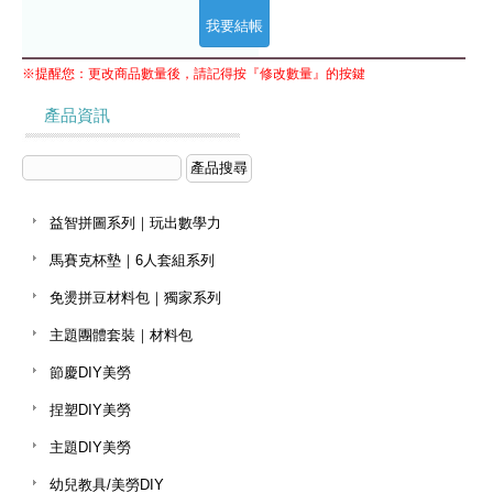
※提醒您：更改商品數量後，請記得按『修改數量』的按鍵
產品資訊
益智拼圖系列｜玩出數學力
馬賽克杯墊｜6人套組系列
免燙拼豆材料包｜獨家系列
主題團體套裝｜材料包
節慶DIY美勞
捏塑DIY美勞
主題DIY美勞
幼兒教具/美勞DIY